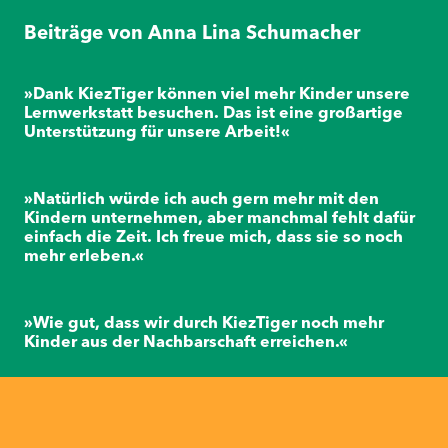
Beiträge von Anna Lina Schumacher
»Dank KiezTiger können viel mehr Kinder unsere
Lernwerkstatt besuchen. Das ist eine großartige
Unterstützung für unsere Arbeit!«
»Natürlich würde ich auch gern mehr mit den
Kindern unternehmen, aber manchmal fehlt dafür
einfach die Zeit. Ich freue mich, dass sie so noch
mehr erleben.«
»Wie gut, dass wir durch KiezTiger noch mehr
Kinder aus der Nachbarschaft erreichen.«